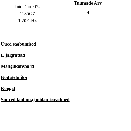
Tuumade Arv
Intel Core i7-
4
1185G7
1.20 GHz
Uued saabumised
E-jalgrattad
Mängukonsoolid
Kodutehnika
Köögid
Suured kodumajapidamisseadmed