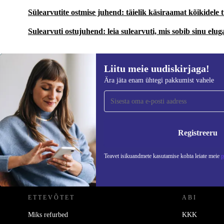
Sülearvutite ostmise juhend: täielik käsiraamat kõikidele
Sulearvuti ostujuhend: leia sulearvuti, mis sobib sinu elug
Liitu meie uudiskirjaga!
Ära jäta enam ühtegi pakkumist vahele
Liitu meie uudiskirjaga!
Ära jäta enam ühtegi pakkumist vahele.
Teavet
Registreeru
Teavet isikuandmete kasutamise kohta leiate meie
p
REFURBED EESTI - RETHINK NEW.
ETTEVÕTET
ABI
Miks refurbed
KKK