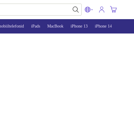
obiiltelefonid
iPads
MacBook
iPhone 13
iPhone 14
iPhone 