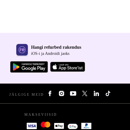
Hangi refurbed rakendus
iOS-i ja Androidi jaoks
JÄLGIGE MEID
MAKSEVIISID