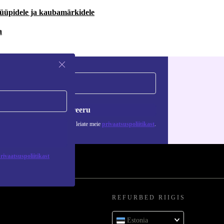
 tüüpidele ja kaubamärkidele
a
Registreeru
 isikuandmete kasutamise kohta leiate meie
privaatsuspoliitikast
.
rivaatsuspoliitikast
REFURBED RIIGIS
Estonia