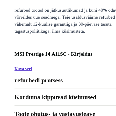
refurbed tooted on jätkusuutlikumad ja kuni 40% od
võrreldes uue seadmega. Teie usaldusväärne refurbed 
vähemalt 12-kuulise garantiiga ja 30-päevase tasuta
tagastuspoliitikaga, ilma küsimusteta.
MSI Prestige 14 A11SC - Kirjeldus
Kuva veel
refurbedi protsess
Korduma kippuvad küsimused
Toote ohutus- ja vastavusteave