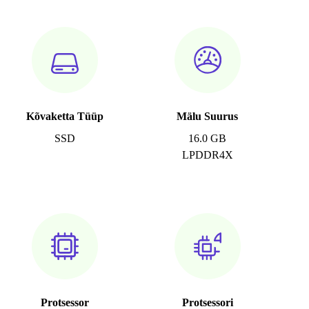
Kõvaketta Tüüp
Mälu Suurus
SSD
16.0 GB
LPDDR4X
Protsessor
Protsessori