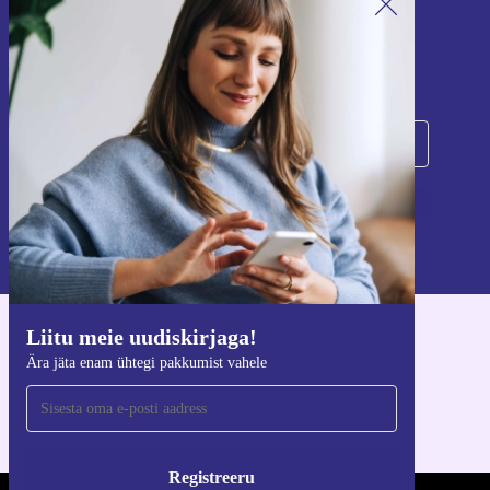
Liitu meie uudiskirjaga!
Ära jäta enam ühtegi pakkumist vahele.
Registreeru
Teavet isikuandmete kasutamise kohta leiate meie
privaatsuspoliitikast
.
Liitu meie uudiskirjaga!
Hangi refurbed rakendus
Ära jäta enam ühtegi pakkumist vahele
iOS-i ja Androidi jaoks
Registreeru