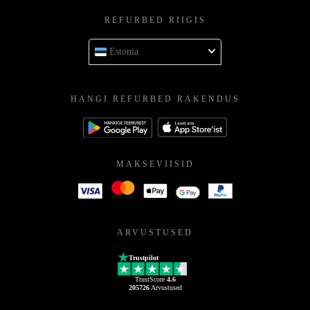
REFURBED RIIGIS
Estonia
HANGI REFURBED RAKENDUS
MAKSEVIISID
ARVUSTUSED
Trustpilot
TrustScore
4.6
205726
Arvustused