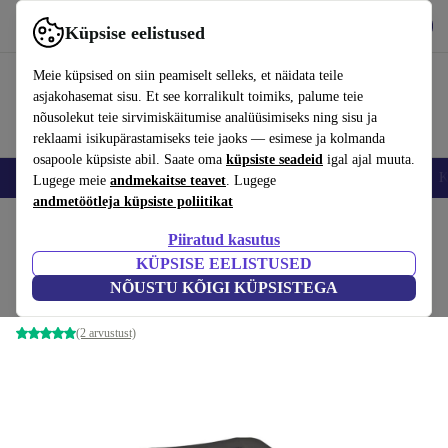
Hangi rakendus
Laadi alla
Küpsise eelistused
Kasuta rakendust refurbed kiirelt ja lihtsalt
Meie küpsised on siin peamiselt selleks, et näidata teile
asjakohasemat sisu. Et see korralikult toimiks, palume teie
nõusolekut teie sirvimiskäitumise analüüsimiseks ning sisu ja
reklaami isikupärastamiseks teie jaoks — esimese ja kolmanda
osapoole küpsiste abil. Saate oma
küpsiste seadeid
igal ajal muuta.
Nutitelefoni
Sülearvutid
Tahvelarvutid
Nutikellad
Aksessuaarid
K
Lugege meie
andmekaitse teavet
. Lugege
andmetöötleja küpsiste poliitikat
Kodu
Tooted
Mängukonsoolid
Nintendo
Piiratud kasutus
KÜPSISE EELISTUSED
Nintendo 64 | mäng kaasas
NÕUSTU KÕIGI KÜPSISTEGA
Must | Kontroller | Banjo-Kazooie (EU PAL versioon)
(2 arvustust)