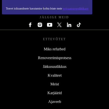
REFURBED EESTI - RETHINK NEW.
Teavet isikuandmete kasutamise kohta leiate meie
privaatsuspoliitikast
JÄLGIGE MEID
ETTEVÕTET
Miks refurbed
Renoveerimisprotsess
Jätkusuutlikkus
Kvaliteet
Meist
Karjäärid
Ajaveeb