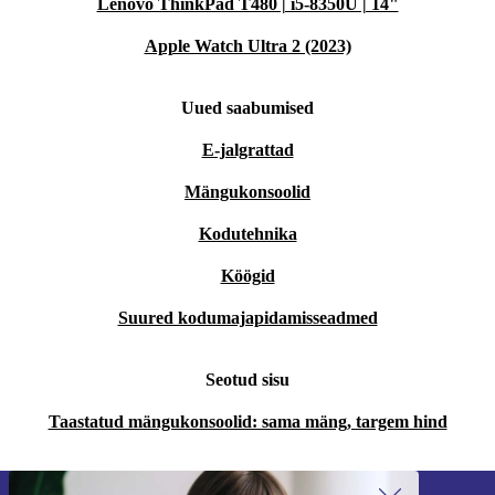
Lenovo ThinkPad T480 | i5-8350U | 14"
Apple Watch Ultra 2 (2023)
Uued saabumised
E-jalgrattad
Mängukonsoolid
Kodutehnika
Köögid
Suured kodumajapidamisseadmed
Seotud sisu
Taastatud mängukonsoolid: sama mäng, targem hind