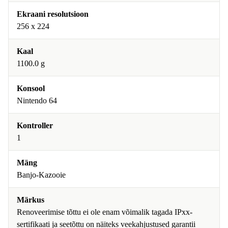
Ekraani resolutsioon
256 x 224
Kaal
1100.0 g
Konsool
Nintendo 64
Kontroller
1
Mäng
Banjo-Kazooie
Märkus
Renoveerimise tõttu ei ole enam võimalik tagada IPxx-
sertifikaati ja seetõttu on näiteks veekahjustused garantii