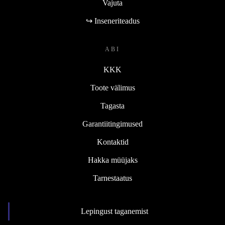
Vajuta
↪ Inseneriteadus
ABI
KKK
Toote välimus
Tagasta
Garantiitingimused
Kontaktid
Hakka müüjaks
Tarnestaatus
Lepingust taganemist