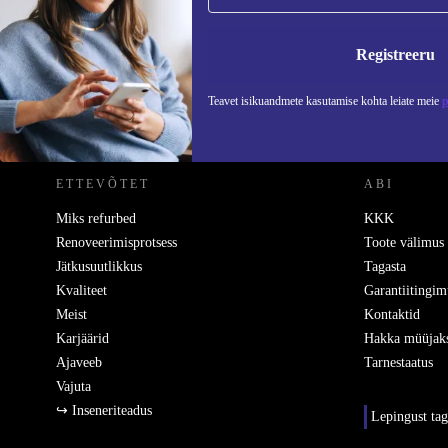
Ära jäta enam ühtegi pakkumist vahele.
Teavet
Registreeru
Teavet isikuandmete kasutamise kohta leiate meie
p
REFURBED EESTI - RETHINK NEW.
ETTEVÕTET
ABI
Miks refurbed
KKK
Renoveerimisprotsess
Toote välimus
Jätkusuutlikkus
Tagasta
Kvaliteet
Garantiitingim
Meist
Kontaktid
Karjäärid
Hakka müüjak
Ajaveeb
Tarnestaatus
Vajuta
↪ Inseneriteadus
Lepingust ta