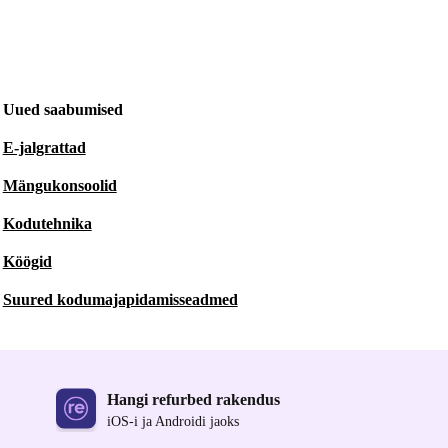
Uued saabumised
E-jalgrattad
Mängukonsoolid
Kodutehnika
Köögid
Suured kodumajapidamisseadmed
Hangi refurbed rakendus
iOS-i ja Androidi jaoks