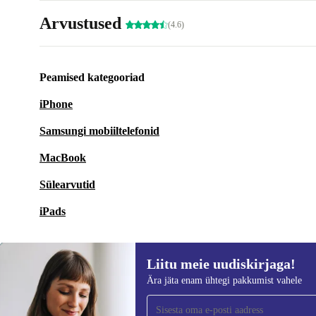
Arvustused
(4.6)
Peamised kategooriad
iPhone
Samsungi mobiiltelefonid
MacBook
Sülearvutid
iPads
Liitu meie uudiskirjaga!
Ära jäta enam ühtegi pakkumist vahele
Liitu meie uudiskirjaga!