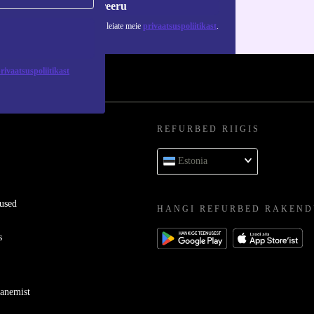
Registreeru
 isikuandmete kasutamise kohta leiate meie
privaatsuspoliitikast
.
rivaatsuspoliitikast
REFURBED RIIGIS
Estonia
used
HANGI REFURBED RAKEND
s
ganemist