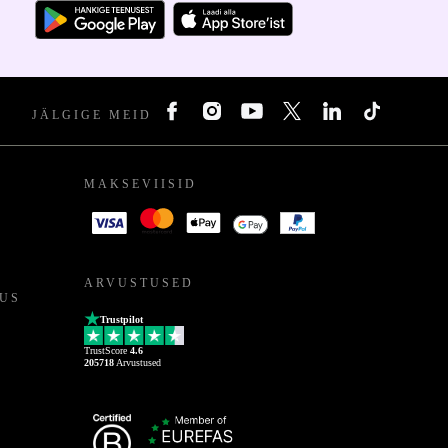
JÄLGIGE MEID
MAKSEVIISID
ARVUSTUSED
US
Trustpilot
TrustScore
4.6
205718
Arvustused