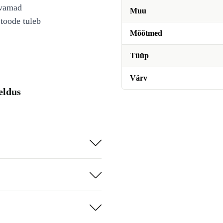
avamad
Muu
toode tuleb
Mõõtmed
Tüüp
Värv
eldus