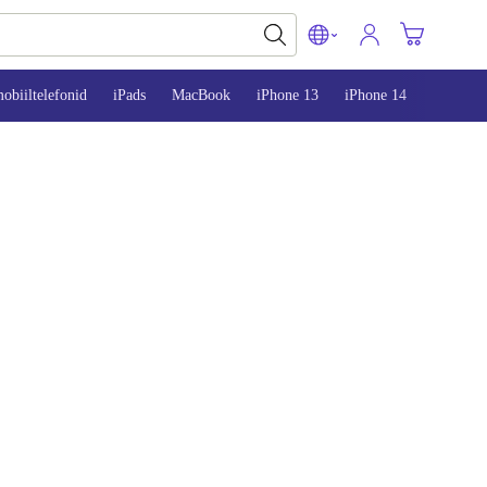
obiiltelefonid
iPads
MacBook
iPhone 13
iPhone 14
iPhone 