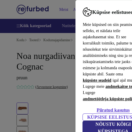
Meist
Abi
Küpsise eelistuse
Meie küpsised on siin peamis
Kõik kategooriad
Nutitelefoni
Sülearvutid
Tahvelarv
selleks, et näidata teile
asjakohasemat sisu. Et see
Kodu
Tooted
Kodumajapidamine
Mööbel
korralikult toimiks, palume t
nõusolekut teie sirvimiskäitu
Noa nurgadiivan vasakul Soffy
analüüsimiseks ning sisu ja r
isikupärastamiseks teie jaok
Cognac
esimese ja kolmanda osapool
küpsiste abil. Saate oma
pruun
küpsiste seadeid
igal ajal mu
Lugege meie
andmekaitse t
(Arvustuste kogumine)
Lugege
andmetöötleja küpsiste poli
Piiratud kasutus
KÜPSISE EELISTU
NÕUSTU KÕIGI
KÜPSISTEGA