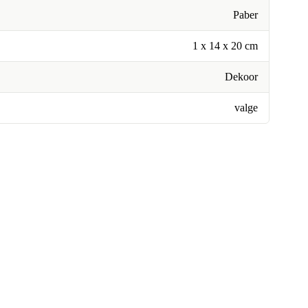
Paber
1 x 14 x 20 cm
Dekoor
valge