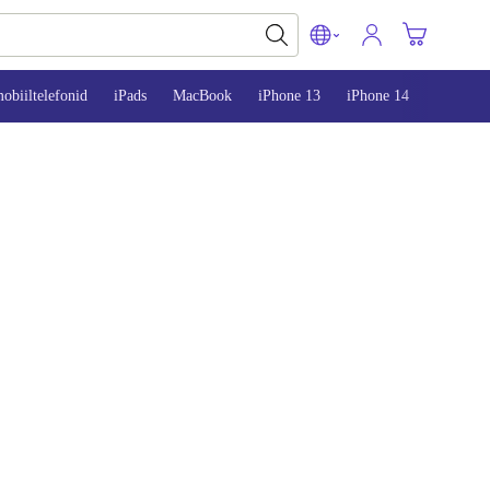
obiiltelefonid
iPads
MacBook
iPhone 13
iPhone 14
iPhone 