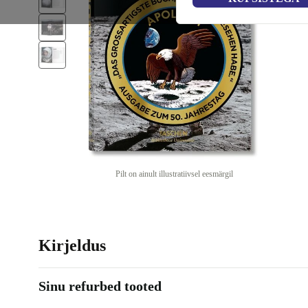
Pilt on ainult illustratiivsel eesmärgil
Kirjeldus
Sinu refurbed tooted