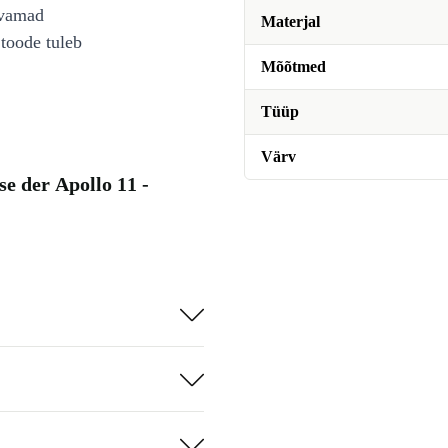
avamad
Materjal
toode tuleb
Mõõtmed
Tüüp
Värv
e der Apollo 11 -