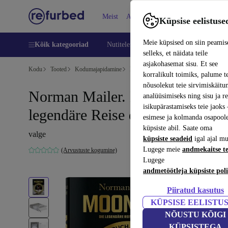
Meist
Abi
Küpsise eelistuse
Meie küpsised on siin peamis
Kõik kategooriad
Nutitelefoni
Sülearvutid
Tahvelarv
selleks, et näidata teile
asjakohasemat sisu. Et see
Kodu
Tooted
Kodumajapidamine
Mööbel
korralikult toimiks, palume t
nõusolekut teie sirvimiskäitu
Norman Mailer. MoonFire. Die
analüüsimiseks ning sisu ja r
isikupärastamiseks teie jaok
legendäre Reise der Apollo 11
esimese ja kolmanda osapool
küpsiste abil. Saate oma
valge
küpsiste seadeid
igal ajal mu
Lugege meie
andmekaitse t
(Arvustuste kogumine)
Lugege
andmetöötleja küpsiste poli
Piiratud kasutus
KÜPSISE EELISTU
NÕUSTU KÕIGI
KÜPSISTEGA