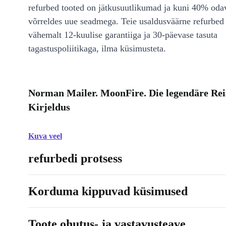
refurbed tooted on jätkusuutlikumad ja kuni 40% od
võrreldes uue seadmega. Teie usaldusväärne refurbed 
vähemalt 12-kuulise garantiiga ja 30-päevase tasuta
tagastuspoliitikaga, ilma küsimusteta.
Norman Mailer. MoonFire. Die legendäre Reis
Kirjeldus
Kuva veel
refurbedi protsess
Korduma kippuvad küsimused
Toote ohutus- ja vastavusteave