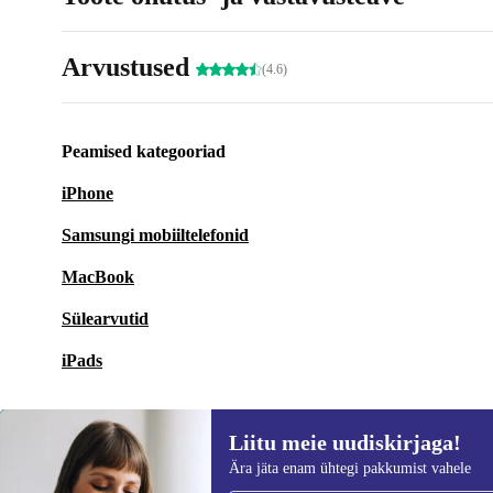
Arvustused
(4.6)
Peamised kategooriad
iPhone
Samsungi mobiiltelefonid
MacBook
Sülearvutid
iPads
Liitu meie uudiskirjaga!
Ära jäta enam ühtegi pakkumist vahele