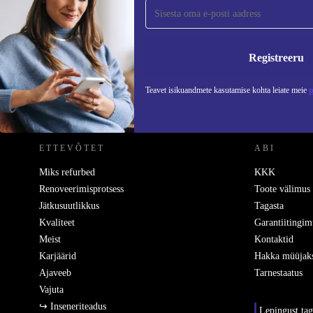
Liitu meie uudiskirjaga!
Ära jäta enam ühtegi pakkumist vahele.
Teavet
Registreeru
Teavet isikuandmete kasutamise kohta leiate meie
p
REFURBED EESTI - RETHINK NEW.
ETTEVÕTET
ABI
Miks refurbed
KKK
Renoveerimisprotsess
Toote välimus
Jätkusuutlikkus
Tagasta
Kvaliteet
Garantiitingim
Meist
Kontaktid
Karjäärid
Hakka müüjak
Ajaveeb
Tarnestaatus
Vajuta
↪ Inseneriteadus
Lepingust ta