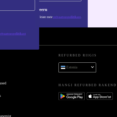
Registreeru
 isikuandmete kasutamise kohta leiate meie
privaatsuspoliitikast
.
rivaatsuspoliitikast
REFURBED RIIGIS
Estonia
used
HANGI REFURBED RAKEND
s
ganemist