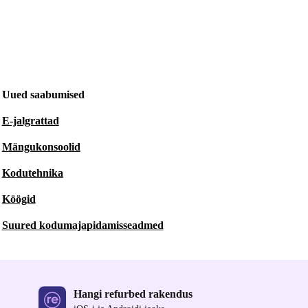
Uued saabumised
E-jalgrattad
Mängukonsoolid
Kodutehnika
Köögid
Suured kodumajapidamisseadmed
Hangi refurbed rakendus