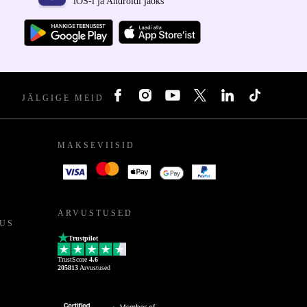
iOS-i ja Androidi jaoks
JÄLGIGE MEID
MAKSEVIISID
ARVUSTUSED
US
Trustpilot
TrustScore
4.6
205813
Arvustused