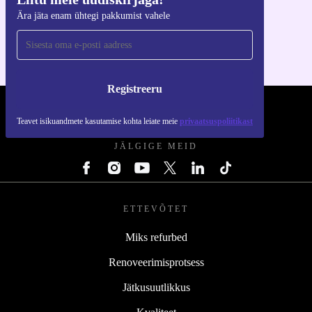
Hangi refurbed rakendus
Ära jäta enam ühtegi pakkumist vahele
iOS-i ja Androidi jaoks
Registreeru
REFURBED EESTI - RETHINK NEW.
Teavet isikuandmete kasutamise kohta leiate meie
privaatsuspoliitikast
JÄLGIGE MEID
ETTEVÕTET
Miks refurbed
Renoveerimisprotsess
Jätkusuutlikkus