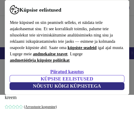
Hangi rakendus
Laadi alla
Küpsise eelistused
Kasuta rakendust refurbed kiirelt ja lihtsalt
Meie küpsised on siin peamiselt selleks, et näidata teile
asjakohasemat sisu. Et see korralikult toimiks, palume teie
nõusolekut teie sirvimiskäitumise analüüsimiseks ning sisu ja
reklaami isikupärastamiseks teie jaoks — esimese ja kolmanda
osapoole küpsiste abil. Saate oma
küpsiste seadeid
igal ajal muuta.
Nutitelefoni
Sülearvutid
Tahvelarvutid
Nutikellad
Aksessuaarid
K
Lugege meie
andmekaitse teavet
. Lugege
andmetöötleja küpsiste poliitikat
Kodu
Tooted
Kodumajapidamine
Mööbel
Piiratud kasutus
KÜPSISE EELISTUSED
Paula Modul Open End Rechts Maya
NÕUSTU KÕIGI KÜPSISTEGA
Cream
kreem
(Arvustuste kogumine)