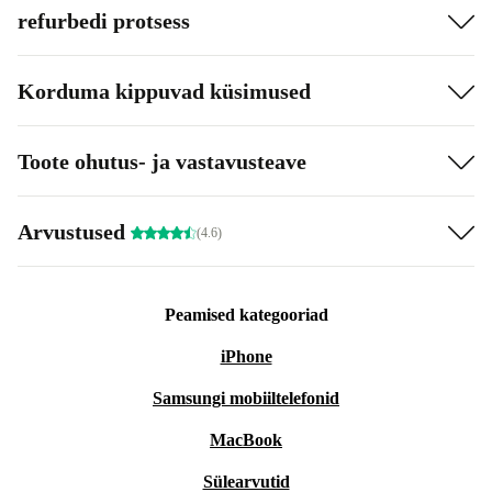
refurbedi protsess
Korduma kippuvad küsimused
Toote ohutus- ja vastavusteave
Arvustused
(4.6)
Peamised kategooriad
iPhone
Samsungi mobiiltelefonid
MacBook
Sülearvutid