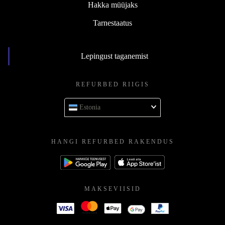
Hakka müüjaks
Tarnestaatus
Lepingust taganemist
REFURBED RIIGIS
Estonia
HANGI REFURBED RAKENDUS
MAKSEVIISID