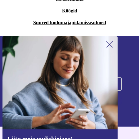
Köögid
Suured kodumajapidamisseadmed
Liitu meie uudiskirjaga!
Ära jäta enam ühtegi pakkumist vahele.
Registreeru
Teavet isikuandmete kasutamise kohta leiate meie
privaatsuspoliitikast
.
Liitu meie uudiskirjaga!