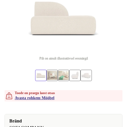
Pilt on ainult illustratiivsel eesmärgil
Toode on praegu laost otsas
Avasta rohkem Mööbel
Bränd