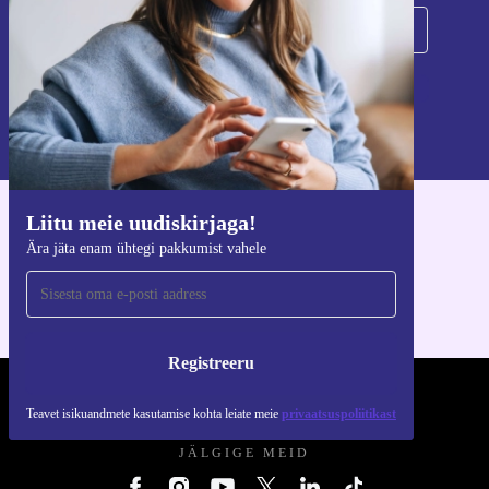
Registreeru
Teavet isikuandmete kasutamise kohta leiate meie
privaatsuspoliitikast
.
Liitu meie uudiskirjaga!
Hangi refurbed rakendus
Ära jäta enam ühtegi pakkumist vahele
iOS-i ja Androidi jaoks
Registreeru
REFURBED EESTI - RETHINK NEW.
Teavet isikuandmete kasutamise kohta leiate meie
privaatsuspoliitikast
JÄLGIGE MEID