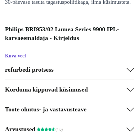
30-päevase tasuta tagastuspoliitikaga, ilma küsimusteta.
Philips BRI953/02 Lumea Series 9900 IPL-
karvaeemaldaja - Kirjeldus
Kuva veel
refurbedi protsess
Korduma kippuvad küsimused
Toote ohutus- ja vastavusteave
Arvustused
(4.6)