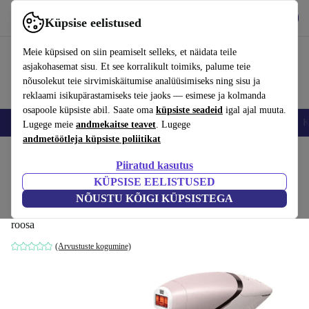
Hangi rakendus
Laadi alla
Küpsise eelistused
Kasuta rakendust refurbed kiirelt ja lihtsalt
Meie küpsised on siin peamiselt selleks, et näidata teile
asjakohasemat sisu. Et see korralikult toimiks, palume teie
nõusolekut teie sirvimiskäitumise analüüsimiseks ning sisu ja
reklaami isikupärastamiseks teie jaoks — esimese ja kolmanda
osapoole küpsiste abil. Saate oma
küpsiste seadeid
igal ajal muuta.
Nutitelefoni
Sülearvutid
Tahvelarvutid
Nutikellad
Aksessuaarid
K
Lugege meie
andmekaitse teavet
. Lugege
andmetöötleja küpsiste poliitikat
Kodu
Tooted
Tervis ja ilu
Keha hooldus
Piiratud kasutus
KÜPSISE EELISTUSED
Philips BRI953/02 Lumea Series 9900
NÕUSTU KÕIGI KÜPSISTEGA
IPL-karvaeemaldaja
roosa
(Arvustuste kogumine)