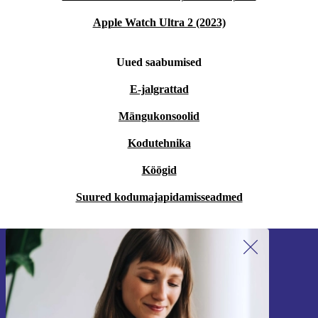
Apple Watch Ultra 2 (2023)
Uued saabumised
E-jalgrattad
Mängukonsoolid
Kodutehnika
Köögid
Suured kodumajapidamisseadmed
Liitu meie uudiskirjaga!
Ära jäta enam ühtegi pakkumist vahele.