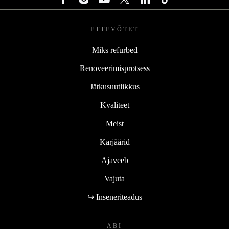
ETTEVÕTET
Miks refurbed
Renoveerimisprotsess
Jätkusuutlikkus
Kvaliteet
Meist
Karjäärid
Ajaveeb
Vajuta
↪ Inseneriteadus
ABI