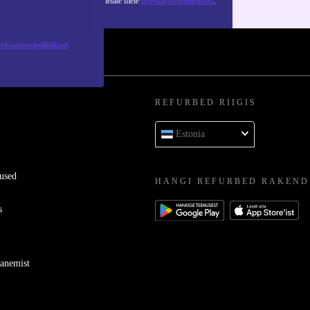
 isikuandmete kasutamise kohta leiate meie
privaatsuspoliitikast
.
rivaatsuspoliitikast
REFURBED RIIGIS
Estonia
used
HANGI REFURBED RAKEND
s
ganemist