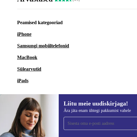
Peamised kategooriad
iPhone
Samsungi mobiiltelefonid
MacBook
Sülearvutid
iPads
Liitu meie uudiskirjaga!
Ära jäta enam ühtegi pakkumist vahele
Liitu meie uudiskirjaga!
Ära jäta enam ühtegi pakkumist vahele.