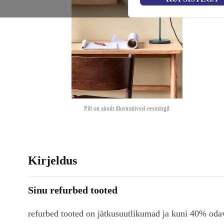
Pilt on ainult illustratiivsel eesmärgil
Kirjeldus
Sinu refurbed tooted
refurbed tooted on jätkusuutlikumad ja kuni 40% od