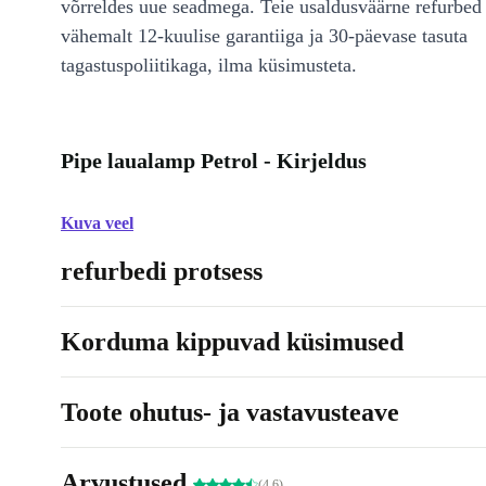
võrreldes uue seadmega. Teie usaldusväärne refurbed 
vähemalt 12-kuulise garantiiga ja 30-päevase tasuta
tagastuspoliitikaga, ilma küsimusteta.
Pipe laualamp Petrol - Kirjeldus
Kuva veel
refurbedi protsess
Korduma kippuvad küsimused
Toote ohutus- ja vastavusteave
Arvustused
(4.6)