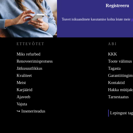
Teavet
Registreeru
Teavet isikuandmete kasutamise kohta leiate meie
p
REFURBED EESTI - RETHINK NEW.
ETTEVÕTET
ABI
Miks refurbed
KKK
Renoveerimisprotsess
Toote välimus
Jätkusuutlikkus
Tagasta
Kvaliteet
Garantiitingim
Meist
Kontaktid
Karjäärid
Hakka müüjak
Ajaveeb
Tarnestaatus
Vajuta
↪ Inseneriteadus
Lepingust ta