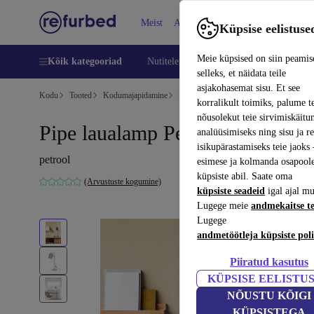
Meist
Abi
Küpsise eelistuse
Meie küpsised on siin peamis
Kõik kategooriad
Nutitelefoni
Sülearvutid
Tahvelarv
selleks, et näidata teile
asjakohasemat sisu. Et see
Kodu
Tooted
Kodumajapidamine
Mööbel
korralikult toimiks, palume t
nõusolekut teie sirvimiskäitu
Pipe laualamp Petrol
analüüsimiseks ning sisu ja r
isikupärastamiseks teie jaok
petrool
esimese ja kolmanda osapool
küpsiste abil. Saate oma
(Arvustuste kogumine)
küpsiste seadeid
igal ajal mu
Lugege meie
andmekaitse t
Lugege
andmetöötleja küpsiste poli
Piiratud kasutus
KÜPSISE EELISTU
NÕUSTU KÕIGI
KÜPSISTEGA