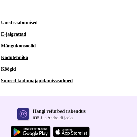
Uued saabumised
E-jalgrattad
Mängukonsoolid
Kodutehnika
Köögid
Suured kodumajapidamisseadmed
Hangi refurbed rakendus
iOS-i ja Androidi jaoks