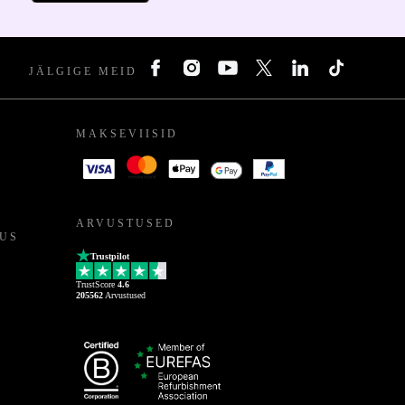
JÄLGIGE MEID
MAKSEVIISID
ARVUSTUSED
US
Trustpilot
TrustScore
4.6
205562
Arvustused