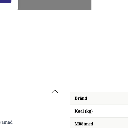
Bränd
Kaal (kg)
avamad
Mõõtmed