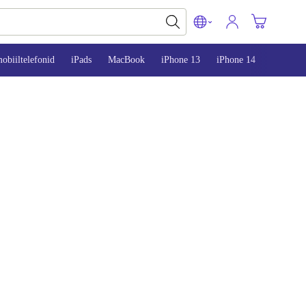
obiiltelefonid
iPads
MacBook
iPhone 13
iPhone 14
iPhone 