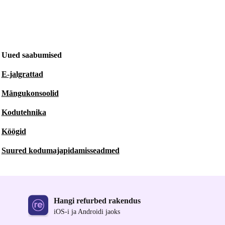
Uued saabumised
E-jalgrattad
Mängukonsoolid
Kodutehnika
Köögid
Suured kodumajapidamisseadmed
Hangi refurbed rakendus
iOS-i ja Androidi jaoks