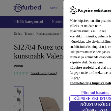
Meist
Abi
Küpsise eelistuse
Meie küpsised on siin peamis
Kõik kategooriad
Nutitelefoni
Sülearvutid
Tahvelarv
selleks, et näidata teile
asjakohasemat sisu. Et see
Kodu
Tooted
Kodumajapidamine
Mööbel
korralikult toimiks, palume t
nõusolekut teie sirvimiskäitu
SI2784 Nuez tool Urquiola
analüüsimiseks ning sisu ja r
isikupärastamiseks teie jaok
kunstnahk Valencia
esimese ja kolmanda osapool
küpsiste abil. Saate oma
pruun
küpsiste seadeid
igal ajal mu
Lugege meie
andmekaitse t
(Arvustuste kogumine)
Lugege
andmetöötleja küpsiste poli
Piiratud kasutus
KÜPSISE EELISTU
NÕUSTU KÕIGI
KÜPSISTEGA