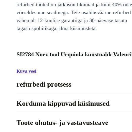
refurbed tooted on jätkusuutlikumad ja kuni 40% od
võrreldes uue seadmega. Teie usaldusväärne refurbed 
vähemalt 12-kuulise garantiiga ja 30-päevase tasuta
tagastuspoliitikaga, ilma küsimusteta.
SI2784 Nuez tool Urquiola kunstnahk Valenci
Kuva veel
refurbedi protsess
Korduma kippuvad küsimused
Toote ohutus- ja vastavusteave