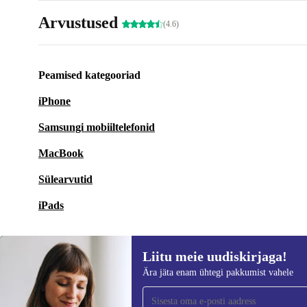
Arvustused
(4.6)
Peamised kategooriad
iPhone
Samsungi mobiiltelefonid
MacBook
Sülearvutid
iPads
Liitu meie uudiskirjaga!
Ära jäta enam ühtegi pakkumist vahele
Liitu meie uudiskirjaga!