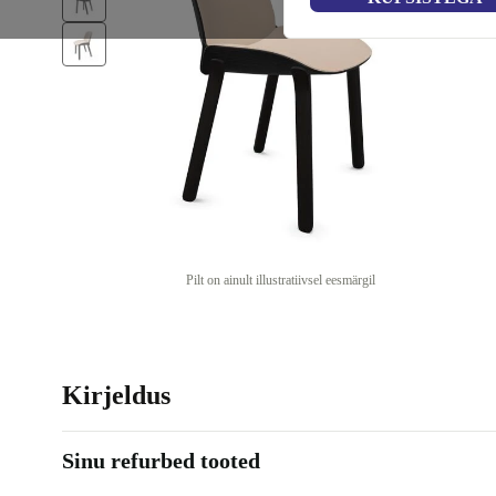
Pilt on ainult illustratiivsel eesmärgil
Kirjeldus
Sinu refurbed tooted