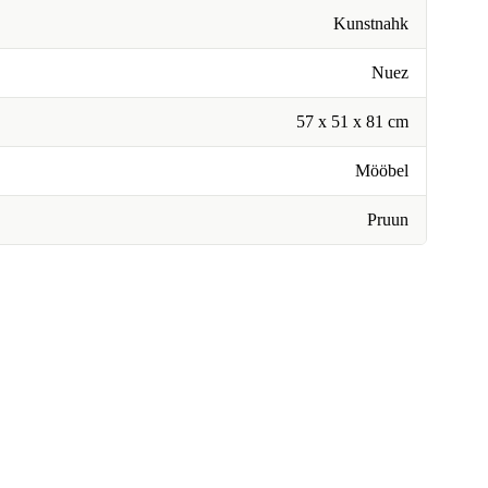
Kunstnahk
Nuez
57 x 51 x 81 cm
Mööbel
Pruun