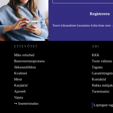
Ära jäta enam ühtegi pakkumist vahele.
Teavet
Registreeru
Teavet isikuandmete kasutamise kohta leiate meie
p
REFURBED EESTI - RETHINK NEW.
ETTEVÕTET
ABI
Miks refurbed
KKK
Renoveerimisprotsess
Toote välimus
Jätkusuutlikkus
Tagasta
Kvaliteet
Garantiitingim
Meist
Kontaktid
Karjäärid
Hakka müüjak
Ajaveeb
Tarnestaatus
Vajuta
↪ Inseneriteadus
Lepingust ta