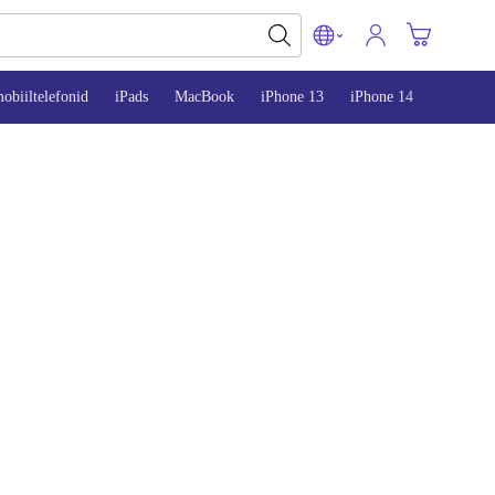
obiiltelefonid
iPads
MacBook
iPhone 13
iPhone 14
iPhone 