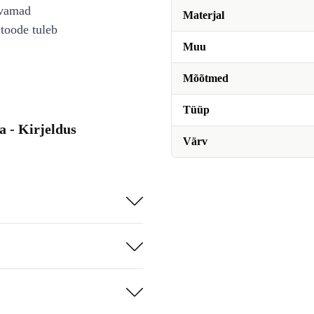
avamad
Materjal
toode tuleb
Muu
Mõõtmed
Tüüp
a - Kirjeldus
Värv