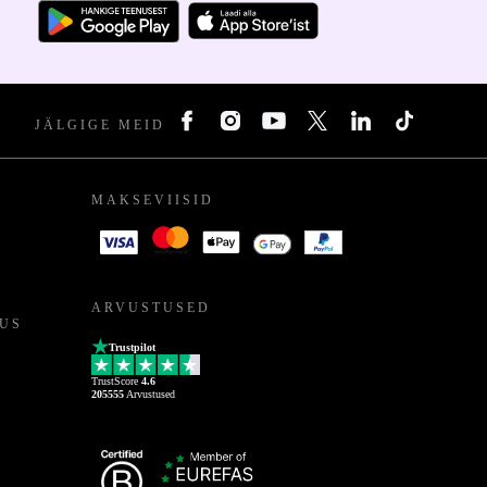
JÄLGIGE MEID
MAKSEVIISID
ARVUSTUSED
US
Trustpilot
TrustScore
4.6
205555
Arvustused