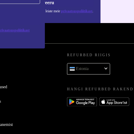
Registreeru
 isikuandmete kasutamise kohta leiate meie
privaatsuspoliitikast
.
rivaatsuspoliitikast
REFURBED RIIGIS
Estonia
used
HANGI REFURBED RAKEND
s
ganemist