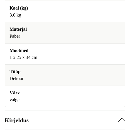
Kaal (kg)
3.0 kg
Materjal
Paber
Mõõtmed
1 x 25 x 34 cm
Tüüp
Dekoor
Värv
valge
Kirjeldus