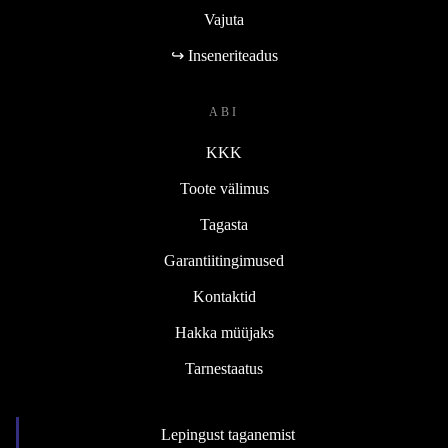
Vajuta
↪ Inseneriteadus
ABI
KKK
Toote välimus
Tagasta
Garantiitingimused
Kontaktid
Hakka müüjaks
Tarnestaatus
Lepingust taganemist