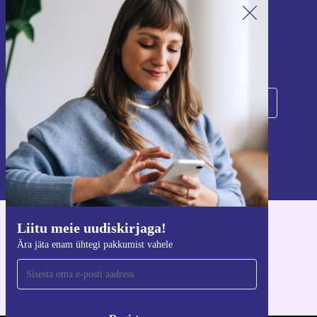
Liitu meie uudiskirjaga!
Ära jäta enam ühtegi pakkumist vahele.
Registreeru
Teavet isikuandmete kasutamise kohta leiate meie
privaatsuspoliitikast
.
Liitu meie uudiskirjaga!
Hangi refurbed rakendus
Ära jäta enam ühtegi pakkumist vahele
iOS-i ja Androidi jaoks