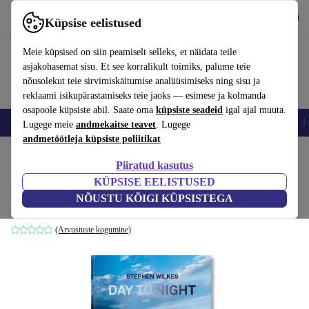
Hangi rakendus
Laadi alla
Küpsise eelistused
Kasuta rakendust refurbed kiirelt ja lihtsalt
Meie küpsised on siin peamiselt selleks, et näidata teile
asjakohasemat sisu. Et see korralikult toimiks, palume teie
nõusolekut teie sirvimiskäitumise analüüsimiseks ning sisu ja
reklaami isikupärastamiseks teie jaoks — esimese ja kolmanda
osapoole küpsiste abil. Saate oma
küpsiste seadeid
igal ajal muuta.
Nutitelefoni
Sülearvutid
Tahvelarvutid
Nutikellad
Aksessuaarid
K
Lugege meie
andmekaitse teavet
. Lugege
andmetöötleja küpsiste poliitikat
Kodu
Tooted
Kodumajapidamine
Mööbel
Piiratud kasutus
KÜPSISE EELISTUSED
Stephen Wilkes. Day to Night
NÕUSTU KÕIGI KÜPSISTEGA
valge
(Arvustuste kogumine)