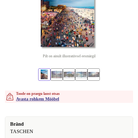
Pilt on ainult illustratiivsel eesmärgil
Toode on praegu laost otsas
Avasta rohkem Mööbel
Bränd
TASCHEN