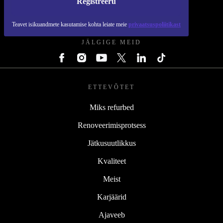
Registreeru
REFURBED EESTI - RETHINK NEW.
Teavet isikuandmete kasutamise kohta leiate meie
privaatsuspoliitikast
JÄLGIGE MEID
ETTEVÕTET
Miks refurbed
Renoveerimisprotsess
Jätkusuutlikkus
Kvaliteet
Meist
Karjäärid
Ajaveeb