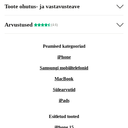
Toote ohutus- ja vastavusteave
Arvustused
(4.6)
Peamised kategooriad
iPhone
Samsungi mobiiltelefonid
MacBook
Sülearvutid
iPads
Esitletud tooted
iPhone 15