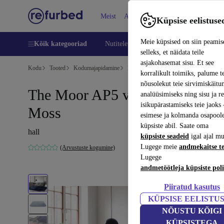
Meist
Abi
Küpsise eelistuse
Meie küpsised on siin peamis
Kõik kategooriad
Nutitelefoni
Sülearvutid
Tahvelarv
selleks, et näidata teile
asjakohasemat sisu. Et see
Kodu
Tooted
Kodumajapidamine
Mööbel
korralikult toimiks, palume t
nõusolekut teie sirvimiskäitu
The Moor AP5 vaip vill Grey
analüüsimiseks ning sisu ja r
isikupärastamiseks teie jaok
Moss
esimese ja kolmanda osapool
küpsiste abil. Saate oma
hall
küpsiste seadeid
igal ajal mu
Lugege meie
andmekaitse t
(Arvustuste kogumine)
Lugege
andmetöötleja küpsiste poli
Piiratud kasutus
KÜPSISE EELISTU
NÕUSTU KÕIGI
KÜPSISTEGA