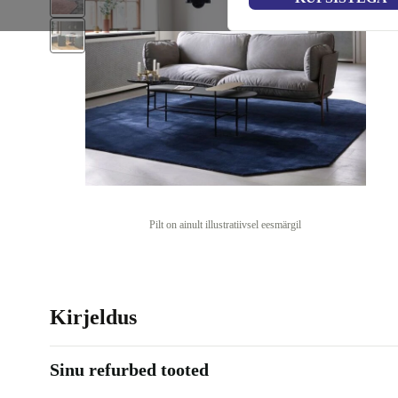
Pilt on ainult illustratiivsel eesmärgil
Kirjeldus
Sinu refurbed tooted