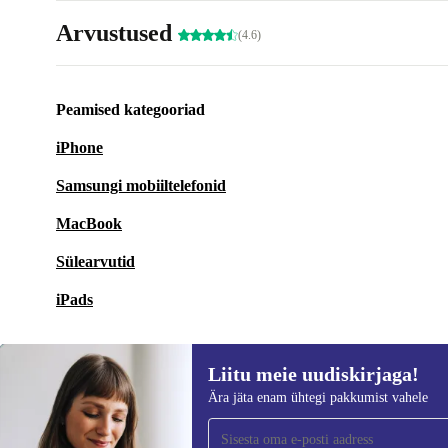
Arvustused
(4.6)
Peamised kategooriad
iPhone
Samsungi mobiiltelefonid
MacBook
Sülearvutid
iPads
Liitu meie uudiskirjaga!
Ära jäta enam ühtegi pakkumist vahele
Liitu meie uudiskirjaga!