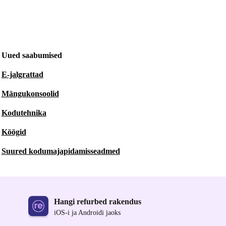
Uued saabumised
E-jalgrattad
Mängukonsoolid
Kodutehnika
Köögid
Suured kodumajapidamisseadmed
Hangi refurbed rakendus
iOS-i ja Androidi jaoks