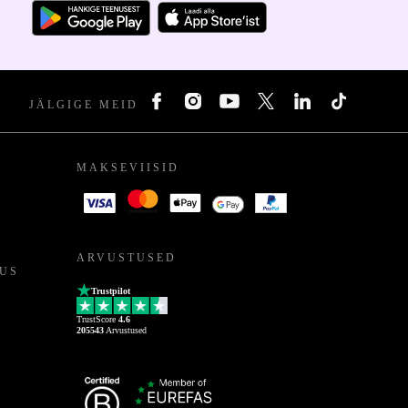
JÄLGIGE MEID
MAKSEVIISID
ARVUSTUSED
US
Trustpilot
TrustScore
4.6
205543
Arvustused