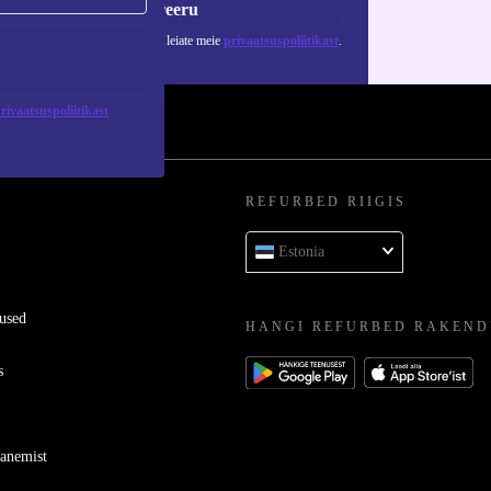
Registreeru
 isikuandmete kasutamise kohta leiate meie
privaatsuspoliitikast
.
rivaatsuspoliitikast
REFURBED RIIGIS
Estonia
used
HANGI REFURBED RAKEND
s
ganemist