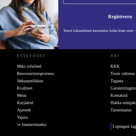
Ära jäta enam ühtegi pakkumist vahele.
Teavet
Registreeru
Teavet isikuandmete kasutamise kohta leiate meie
p
REFURBED EESTI - RETHINK NEW.
ETTEVÕTET
ABI
Miks refurbed
KKK
Renoveerimisprotsess
Toote välimus
Jätkusuutlikkus
Tagasta
Kvaliteet
Garantiitingim
Meist
Kontaktid
Karjäärid
Hakka müüjak
Ajaveeb
Tarnestaatus
Vajuta
↪ Inseneriteadus
Lepingust ta