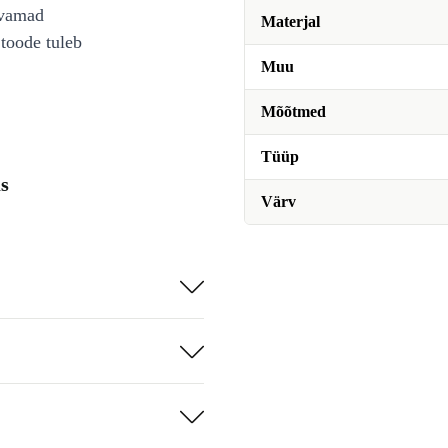
avamad
Materjal
toode tuleb
Muu
Mõõtmed
Tüüp
s
Värv