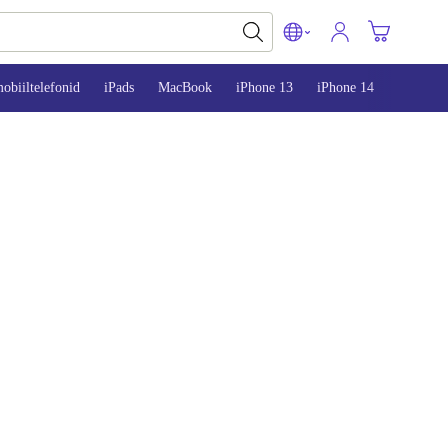
obiiltelefonid
iPads
MacBook
iPhone 13
iPhone 14
iPhone 