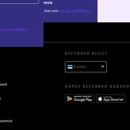
Registreeru
 isikuandmete kasutamise kohta leiate meie
privaatsuspoliitikast
.
rivaatsuspoliitikast
REFURBED RIIGIS
Estonia
used
HANGI REFURBED RAKEND
s
ganemist