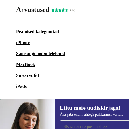
Arvustused
(4.6)
Peamised kategooriad
iPhone
Samsungi mobiiltelefonid
MacBook
Sülearvutid
iPads
Liitu meie uudiskirjaga!
Ära jäta enam ühtegi pakkumist vahele
Liitu meie uudiskirjaga!