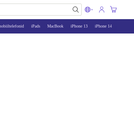
obiiltelefonid
iPads
MacBook
iPhone 13
iPhone 14
iPhone 