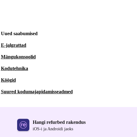
Uued saabumised
E-jalgrattad
Mängukonsoolid
Kodutehnika
Köögid
Suured kodumajapidamisseadmed
Hangi refurbed rakendus
iOS-i ja Androidi jaoks