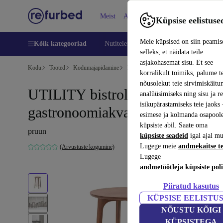
Meist
Abi
Küpsise eelistuse
Meie küpsised on siin peamis
Kõik kategooriad
Nutitelefoni
Sülearvutid
Tahvelarv
selleks, et näidata teile
asjakohasemat sisu. Et see
Kodu
Tooted
Kodumajapidamine
Mööbel
korralikult toimiks, palume t
nõusolekut teie sirvimiskäitu
UTILITY bistrolauad
analüüsimiseks ning sisu ja r
isikupärastamiseks teie jaok
gastronoomiakvaliteet Ø63cm
esimese ja kolmanda osapool
küpsiste abil. Saate oma
pruun
küpsiste seadeid
igal ajal mu
Lugege meie
andmekaitse t
(Arvustuste kogumine)
Lugege
andmetöötleja küpsiste poli
Piiratud kasutus
KÜPSISE EELISTU
NÕUSTU KÕIGI
KÜPSISTEGA