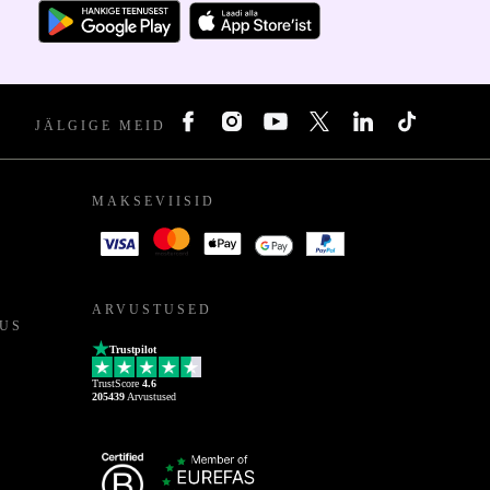
JÄLGIGE MEID
MAKSEVIISID
ARVUSTUSED
US
Trustpilot
TrustScore
4.6
205439
Arvustused