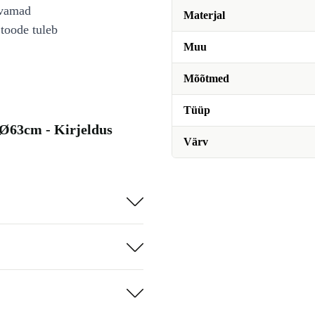
avamad
Materjal
toode tuleb
Muu
Mõõtmed
Tüüp
 Ø63cm - Kirjeldus
Värv