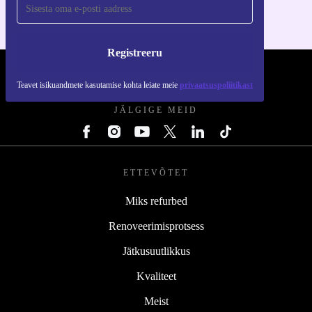
Registreeru
REFURBED EESTI - RETHINK NEW.
Teavet isikuandmete kasutamise kohta leiate meie
privaatsuspoliitikast
JÄLGIGE MEID
ETTEVÕTET
Miks refurbed
Renoveerimisprotsess
Jätkusuutlikkus
Kvaliteet
Meist