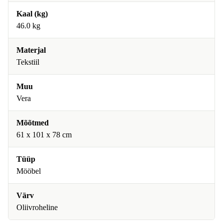
Kaal (kg)
46.0 kg
Materjal
Tekstiil
Muu
Vera
Mõõtmed
61 x 101 x 78 cm
Tüüp
Mööbel
Värv
Oliivroheline