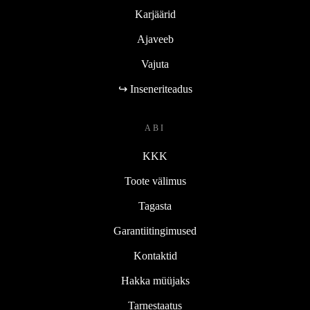
Karjäärid
Ajaveeb
Vajuta
↪ Inseneriteadus
ABI
KKK
Toote välimus
Tagasta
Garantiitingimused
Kontaktid
Hakka müüjaks
Tarnestaatus