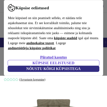
Hangi rakendus
Laadi alla
Küpsise eelistused
Kasuta rakendust refurbed kiirelt ja lihtsalt
Meie küpsised on siin peamiselt selleks, et näidata teile
asjakohasemat sisu. Et see korralikult toimiks, palume teie
nõusolekut teie sirvimiskäitumise analüüsimiseks ning sisu ja
reklaami isikupärastamiseks teie jaoks — esimese ja kolmanda
osapoole küpsiste abil. Saate oma
küpsiste seadeid
igal ajal muuta.
Nutitelefoni
Sülearvutid
Tahvelarvutid
Nutikellad
Aksessuaarid
K
Lugege meie
andmekaitse teavet
. Lugege
andmetöötleja küpsiste poliitikat
Kodu
Tooted
Kodumajapidamine
Mööbel
Piiratud kasutus
KÜPSISE EELISTUSED
Vera tugitool Free Sage
NÕUSTU KÕIGI KÜPSISTEGA
olive_green
(Arvustuste kogumine)