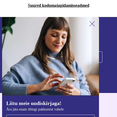
Suured kodumajapidamisseadmed
Liitu meie uudiskirjaga!
Ära jäta enam ühtegi pakkumist vahele.
Registreeru
Teavet isikuandmete kasutamise kohta leiate meie
privaatsuspoliitikast
.
Liitu meie uudiskirjaga!
Hangi refurbed rakendus
Ära jäta enam ühtegi pakkumist vahele
iOS-i ja Androidi jaoks