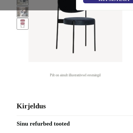
Pilt on ainult illustratiivsel eesmärgil
Kirjeldus
Sinu refurbed tooted