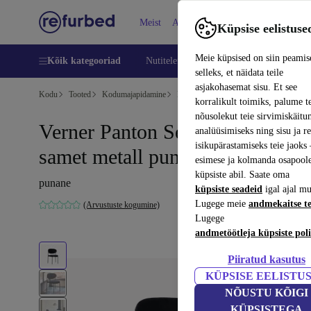
Meist
Abi
Küpsise eelistuse
Meie küpsised on siin peamis
Kõik kategooriad
Nutitelefoni
Sülearvutid
Tahvelarv
selleks, et näidata teile
asjakohasemat sisu. Et see
Kodu
Tooted
Kodumajapidamine
Mööbel
korralikult toimiks, palume t
nõusolekut teie sirvimiskäitu
Verner Panton Series 430 Stuhl
analüüsimiseks ning sisu ja r
isikupärastamiseks teie jaok
samet metall punane
esimese ja kolmanda osapool
küpsiste abil. Saate oma
punane
küpsiste seadeid
igal ajal mu
Lugege meie
andmekaitse t
(Arvustuste kogumine)
Lugege
andmetöötleja küpsiste poli
Piiratud kasutus
KÜPSISE EELISTU
NÕUSTU KÕIGI
KÜPSISTEGA