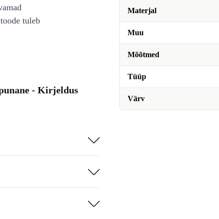
avamad
Materjal
toode tuleb
Muu
Mõõtmed
Tüüp
punane - Kirjeldus
Värv