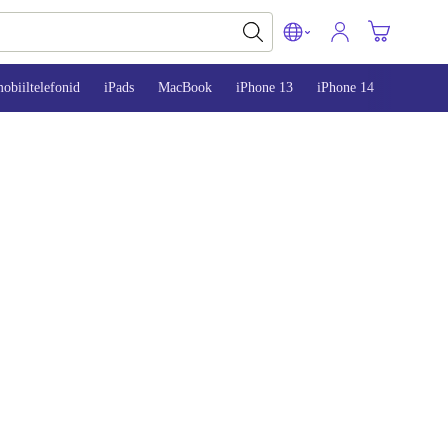
obiiltelefonid
iPads
MacBook
iPhone 13
iPhone 14
iPhone 