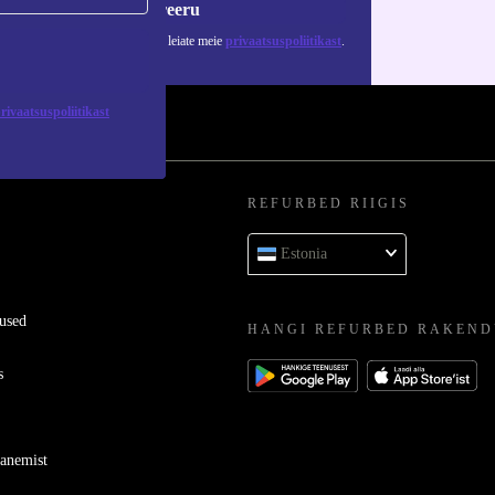
Registreeru
 isikuandmete kasutamise kohta leiate meie
privaatsuspoliitikast
.
rivaatsuspoliitikast
REFURBED RIIGIS
Estonia
used
HANGI REFURBED RAKEND
s
ganemist