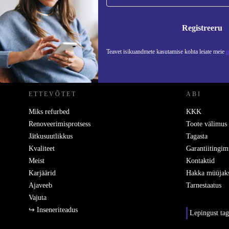
Ära jäta enam ühtegi pakkumist vahele.
Teavet
Registreeru
Teavet isikuandmete kasutamise kohta leiate meie
p
REFURBED EESTI - RETHINK NEW.
ETTEVÕTET
ABI
Miks refurbed
KKK
Renoveerimisprotsess
Toote välimus
Jätkusuutlikkus
Tagasta
Kvaliteet
Garantiitingim
Meist
Kontaktid
Karjäärid
Hakka müüjak
Ajaveeb
Tarnestaatus
Vajuta
↪ Inseneriteadus
Lepingust ta