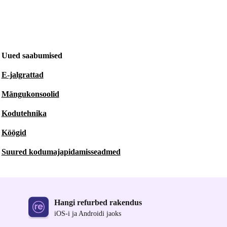
Uued saabumised
E-jalgrattad
Mängukonsoolid
Kodutehnika
Köögid
Suured kodumajapidamisseadmed
Hangi refurbed rakendus
iOS-i ja Androidi jaoks