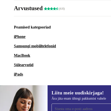
Arvustused
(4.6)
Peamised kategooriad
iPhone
Samsungi mobiiltelefonid
MacBook
Sülearvutid
iPads
Liitu meie uudiskirjaga!
Ära jäta enam ühtegi pakkumist vahele
Liitu meie uudiskirjaga!