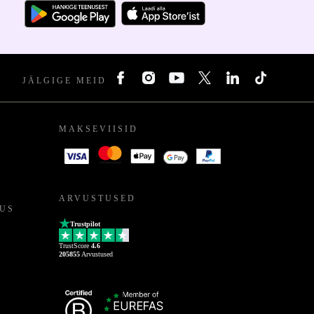
JÄLGIGE MEID
MAKSEVIISID
ARVUSTUSED
US
Trustpilot
TrustScore
4.6
205855
Arvustused