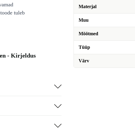
avamad
Materjal
toode tuleb
Muu
Mõõtmed
Tüüp
en - Kirjeldus
Värv