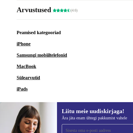
Arvustused
(4.6)
Peamised kategooriad
iPhone
Samsungi mobiiltelefonid
MacBook
Sülearvutid
iPads
Liitu meie uudiskirjaga!
Ära jäta enam ühtegi pakkumist vahele
Liitu meie uudiskirjaga!