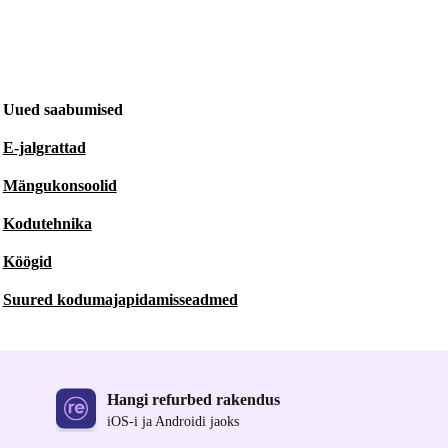
Uued saabumised
E-jalgrattad
Mängukonsoolid
Kodutehnika
Köögid
Suured kodumajapidamisseadmed
Hangi refurbed rakendus
iOS-i ja Androidi jaoks