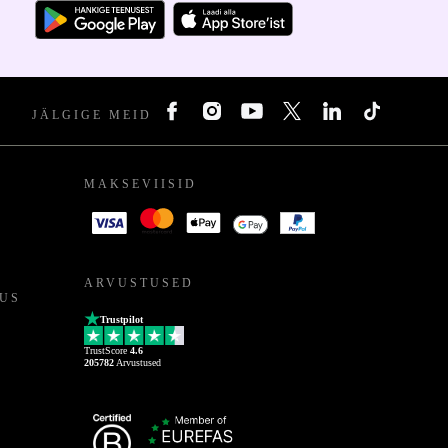
JÄLGIGE MEID
MAKSEVIISID
ARVUSTUSED
US
Trustpilot
TrustScore
4.6
205782
Arvustused