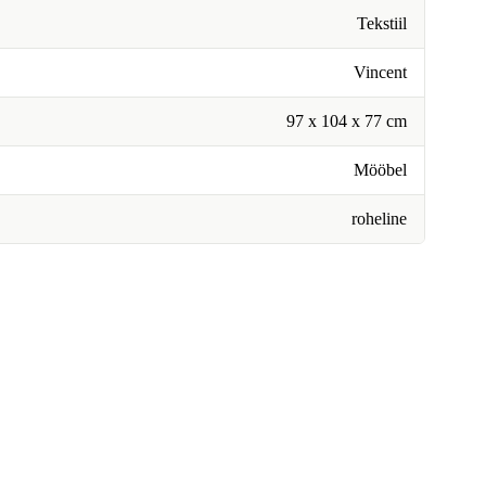
Tekstiil
Vincent
97 x 104 x 77 cm
Mööbel
roheline