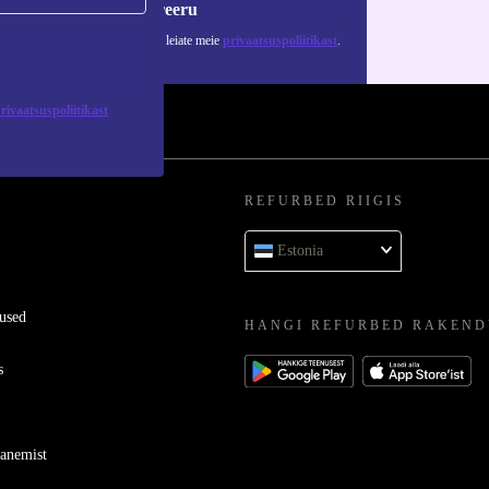
Registreeru
 isikuandmete kasutamise kohta leiate meie
privaatsuspoliitikast
.
rivaatsuspoliitikast
REFURBED RIIGIS
Estonia
used
HANGI REFURBED RAKEND
s
ganemist