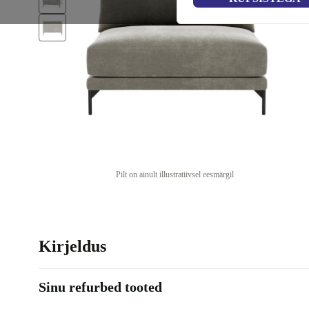
Pilt on ainult illustratiivsel eesmärgil
Kirjeldus
Sinu refurbed tooted