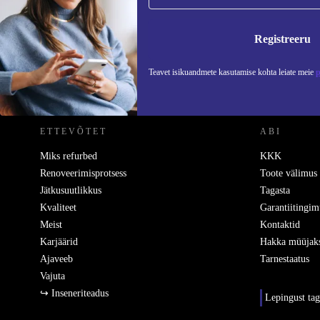
Ära jäta enam ühtegi pakkumist vahele.
Teavet
Registreeru
Teavet isikuandmete kasutamise kohta leiate meie
p
REFURBED EESTI - RETHINK NEW.
ETTEVÕTET
ABI
Miks refurbed
KKK
Renoveerimisprotsess
Toote välimus
Jätkusuutlikkus
Tagasta
Kvaliteet
Garantiitingim
Meist
Kontaktid
Karjäärid
Hakka müüjak
Ajaveeb
Tarnestaatus
Vajuta
↪ Inseneriteadus
Lepingust ta