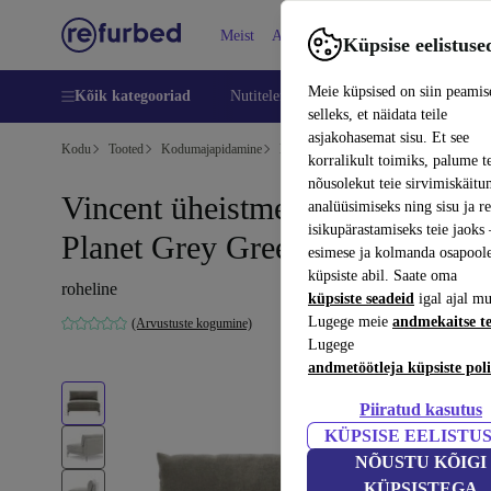
Meist
Abi
Küpsise eelistuse
Meie küpsised on siin peamis
Kõik kategooriad
Nutitelefoni
Sülearvutid
Tahvelarv
selleks, et näidata teile
asjakohasemat sisu. Et see
Kodu
Tooted
Kodumajapidamine
Mööbel
korralikult toimiks, palume t
nõusolekut teie sirvimiskäitu
Vincent üheistmeline Modul
analüüsimiseks ning sisu ja r
isikupärastamiseks teie jaok
Planet Grey Green
esimese ja kolmanda osapool
küpsiste abil. Saate oma
roheline
küpsiste seadeid
igal ajal mu
Lugege meie
andmekaitse t
(Arvustuste kogumine)
Lugege
andmetöötleja küpsiste poli
Piiratud kasutus
KÜPSISE EELISTU
NÕUSTU KÕIGI
KÜPSISTEGA