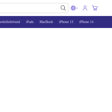
obiiltelefonid
iPads
MacBook
iPhone 13
iPhone 14
iPhone 