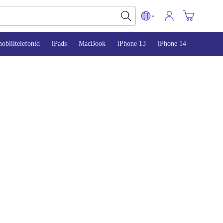
obiiltelefonid
iPads
MacBook
iPhone 13
iPhone 14
iPhone 