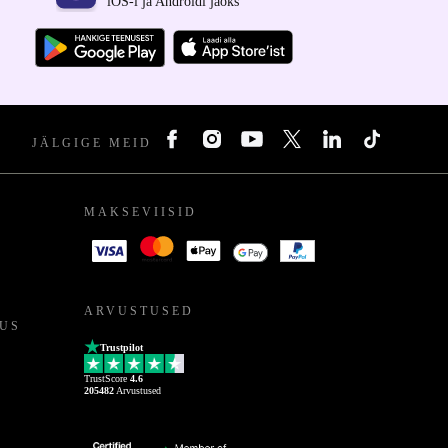
iOS-i ja Androidi jaoks
JÄLGIGE MEID
MAKSEVIISID
ARVUSTUSED
US
Trustpilot
TrustScore
4.6
205482
Arvustused