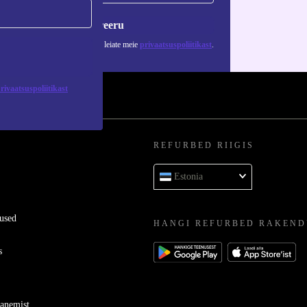
Registreeru
 isikuandmete kasutamise kohta leiate meie
privaatsuspoliitikast
.
rivaatsuspoliitikast
REFURBED RIIGIS
Estonia
used
HANGI REFURBED RAKEND
s
ganemist