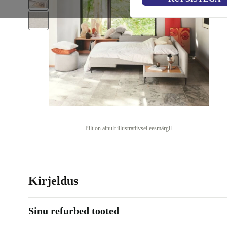
Pilt on ainult illustratiivsel eesmärgil
Kirjeldus
Sinu refurbed tooted