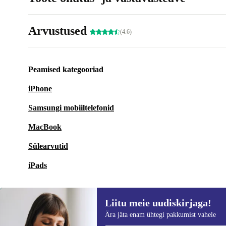
Arvustused
(4.6)
Peamised kategooriad
iPhone
Samsungi mobiiltelefonid
MacBook
Sülearvutid
iPads
Liitu meie uudiskirjaga!
Ära jäta enam ühtegi pakkumist vahele