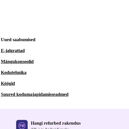
Uued saabumised
E-jalgrattad
Mängukonsoolid
Kodutehnika
Köögid
Suured kodumajapidamisseadmed
Hangi refurbed rakendus