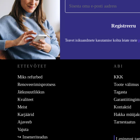
Liitu meie uudiskirjaga!
Ära jäta enam ühtegi pakkumist vahele.
Teavet
Registreeru
Teavet isikuandmete kasutamise kohta leiate meie
p
REFURBED EESTI - RETHINK NEW.
ETTEVÕTET
ABI
Miks refurbed
KKK
Renoveerimisprotsess
Toote välimus
Jätkusuutlikkus
Tagasta
Kvaliteet
Garantiitingim
Meist
Kontaktid
Karjäärid
Hakka müüjak
Ajaveeb
Tarnestaatus
Vajuta
↪ Inseneriteadus
Lepingust ta