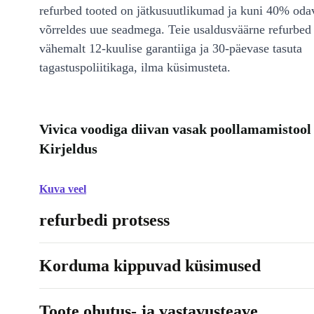
refurbed tooted on jätkusuutlikumad ja kuni 40% od
võrreldes uue seadmega. Teie usaldusväärne refurbed 
vähemalt 12-kuulise garantiiga ja 30-päevase tasuta
tagastuspoliitikaga, ilma küsimusteta.
Vivica voodiga diivan vasak poollamamistool
Kirjeldus
Kuva veel
refurbedi protsess
Korduma kippuvad küsimused
Toote ohutus- ja vastavusteave