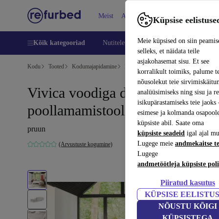
Meist
Abi
Küpsise eelistuse
Meie küpsised on siin peamis
Kõik kategooriad
Nutitelefoni
Sülearvutid
Tahvelarv
selleks, et näidata teile
asjakohasemat sisu. Et see
Kodu
Tooted
Kodumajapidamine
Mööbel
korralikult toimiks, palume t
nõusolekut teie sirvimiskäitu
Vivica voodiga diivan vasak
analüüsimiseks ning sisu ja r
isikupärastamiseks teie jaok
poollamamistool Agnes Brown
esimese ja kolmanda osapool
küpsiste abil. Saate oma
pruun
küpsiste seadeid
igal ajal mu
Lugege meie
andmekaitse t
(Arvustuste kogumine)
Lugege
andmetöötleja küpsiste poli
Piiratud kasutus
KÜPSISE EELISTU
NÕUSTU KÕIGI
KÜPSISTEGA