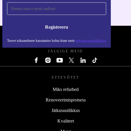
Registreeru
REFURBED EESTI - RETHINK NEW.
Teavet isikuandmete kasutamise kohta leiate meie
privaatsuspoliitikast
JÄLGIGE MEID
ETTEVÕTET
Miks refurbed
Renoveerimisprotsess
Jätkusuutlikkus
Kvaliteet