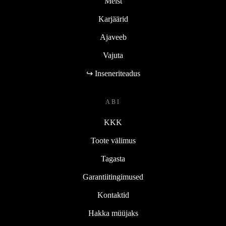
Meist
Karjäärid
Ajaveeb
Vajuta
↪ Inseneriteadus
ABI
KKK
Toote välimus
Tagasta
Garantiitingimused
Kontaktid
Hakka müüjaks