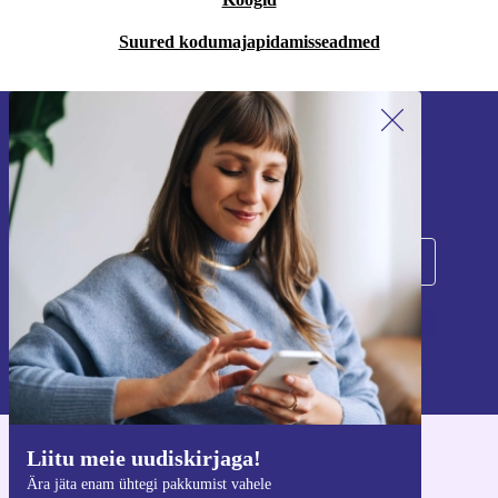
Suured kodumajapidamisseadmed
Liitu meie uudiskirjaga!
Ära jäta enam ühtegi pakkumist vahele.
Registreeru
Teavet isikuandmete kasutamise kohta leiate meie
privaatsuspoliitikast
.
Liitu meie uudiskirjaga!
Hangi refurbed rakendus
Ära jäta enam ühtegi pakkumist vahele
iOS-i ja Androidi jaoks