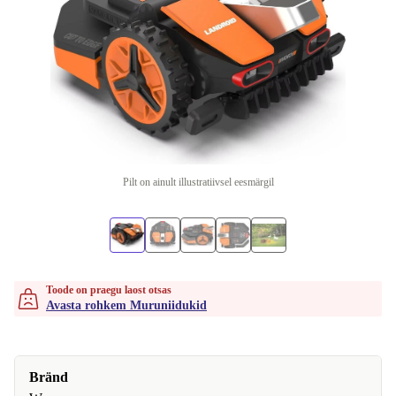
Pilt on ainult illustratiivsel eesmärgil
Toode on praegu laost otsas
Avasta rohkem Muruniidukid
Bränd