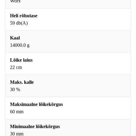
Worx
Heli rõhutase
59 db(A)
Kaal
14000.0 g
Lõike laius
22 cm
Maks. kalle
30 %
Maksimaalne lõikekõrgus
60 mm
Minimaalne lõikekõrgus
30 mm