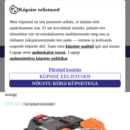
Hangi rakendus
Laadi alla
Küpsise eelistused
Kasuta rakendust refurbed kiirelt ja lihtsalt
Meie küpsised on siin peamiselt selleks, et näidata teile
asjakohasemat sisu. Et see korralikult toimiks, palume teie
nõusolekut teie sirvimiskäitumise analüüsimiseks ning sisu ja
reklaami isikupärastamiseks teie jaoks — esimese ja kolmanda
osapoole küpsiste abil. Saate oma
küpsiste seadeid
igal ajal muuta.
Nutitelefoni
Sülearvutid
Tahvelarvutid
Nutikellad
Aksessuaarid
K
Lugege meie
andmekaitse teavet
. Lugege
andmetöötleja küpsiste poliitikat
Kodu
Tooted
Aed
Muruniidukid
Piiratud kasutus
KÜPSISE EELISTUSED
Worx Landroid Vision L1600 1600 m²
NÕUSTU KÕIGI KÜPSISTEGA
muruniiduk
orange
(Arvustuste kogumine)