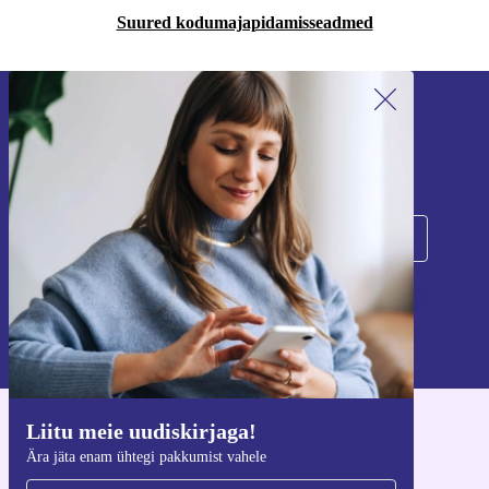
Suured kodumajapidamisseadmed
Liitu meie uudiskirjaga!
Ära jäta enam ühtegi pakkumist vahele.
Registreeru
Teavet isikuandmete kasutamise kohta leiate meie
privaatsuspoliitikast
.
Liitu meie uudiskirjaga!
Hangi refurbed rakendus
Ära jäta enam ühtegi pakkumist vahele
iOS-i ja Androidi jaoks