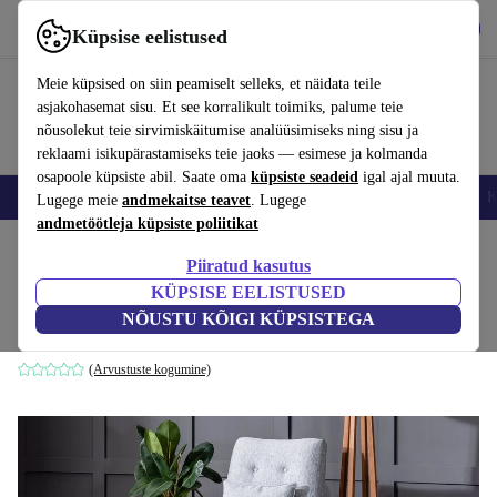
Hangi rakendus
Laadi alla
Küpsise eelistused
Kasuta rakendust refurbed kiirelt ja lihtsalt
Meie küpsised on siin peamiselt selleks, et näidata teile
asjakohasemat sisu. Et see korralikult toimiks, palume teie
nõusolekut teie sirvimiskäitumise analüüsimiseks ning sisu ja
reklaami isikupärastamiseks teie jaoks — esimese ja kolmanda
osapoole küpsiste abil. Saate oma
küpsiste seadeid
igal ajal muuta.
Nutitelefoni
Sülearvutid
Tahvelarvutid
Nutikellad
Aksessuaarid
K
Lugege meie
andmekaitse teavet
. Lugege
andmetöötleja küpsiste poliitikat
Kodu
Tooted
Kodumajapidamine
Mööbel
Piiratud kasutus
KÜPSISE EELISTUSED
Zeni Berjer tugitool hall
NÕUSTU KÕIGI KÜPSISTEGA
hall
(Arvustuste kogumine)