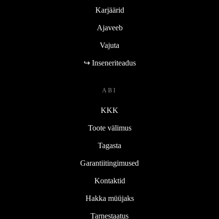
Karjäärid
Ajaveeb
Vajuta
↪ Inseneriteadus
ABI
KKK
Toote välimus
Tagasta
Garantiitingimused
Kontaktid
Hakka müüjaks
Tarnestaatus