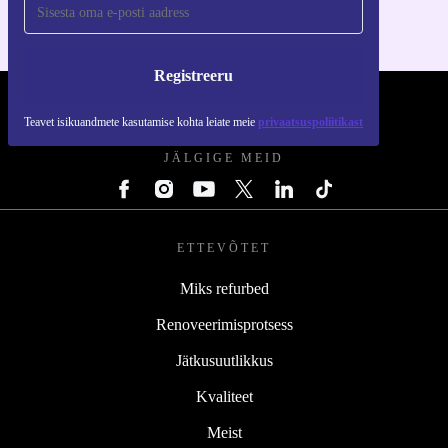
Registreeru
REFURBED EESTI - RETHINK NEW.
Teavet isikuandmete kasutamise kohta leiate meie
privaatsuspoliitikast
JÄLGIGE MEID
ETTEVÕTET
Miks refurbed
Renoveerimisprotsess
Jätkusuutlikkus
Kvaliteet
Meist