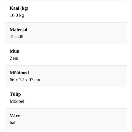
Kaal (kg)
16.0 kg
Materjal
Tekstiil
Muu
Zeni
Mõõtmed
66 x 72 x 97 cm
Tüüp
Mööbel
Värv
hall