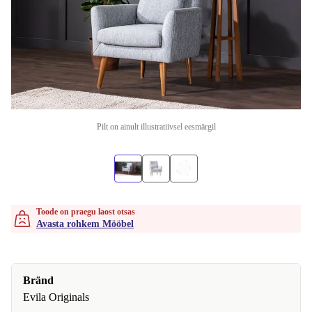
Pilt on ainult illustratiivsel eesmärgil
Toode on praegu laost otsas
Avasta rohkem Mööbel
Bränd
Evila Originals