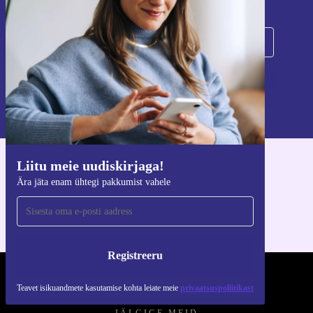
Registreeru
Teavet isikuandmete kasutamise kohta leiate meie
privaatsuspoliitikast
.
Liitu meie uudiskirjaga!
Hangi refurbed rakendus
Ära jäta enam ühtegi pakkumist vahele
iOS-i ja Androidi jaoks
Registreeru
REFURBED EESTI - RETHINK NEW.
Teavet isikuandmete kasutamise kohta leiate meie
privaatsuspoliitikast
JÄLGIGE MEID