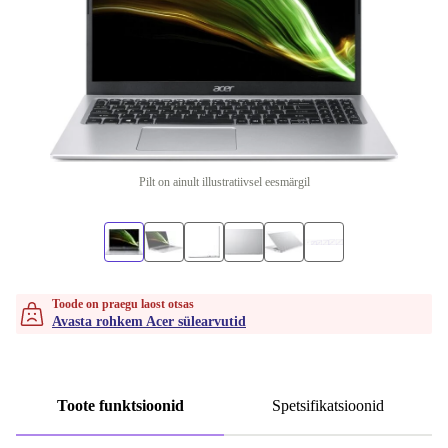
Pilt on ainult illustratiivsel eesmärgil
Toode on praegu laost otsas
Avasta rohkem Acer sülearvutid
Toote funktsioonid
Spetsifikatsioonid