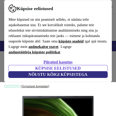
Hangi rakendus
Laadi alla
Küpsise eelistused
Kasuta rakendust refurbed kiirelt ja lihtsalt
Meie küpsised on siin peamiselt selleks, et näidata teile
asjakohasemat sisu. Et see korralikult toimiks, palume teie
nõusolekut teie sirvimiskäitumise analüüsimiseks ning sisu ja
reklaami isikupärastamiseks teie jaoks — esimese ja kolmanda
osapoole küpsiste abil. Saate oma
küpsiste seadeid
igal ajal muuta.
Nutitelefoni
Sülearvutid
Tahvelarvutid
Nutikellad
Aksessuaarid
K
Lugege meie
andmekaitse teavet
. Lugege
andmetöötleja küpsiste poliitikat
Kodu
Tooted
Sülearvutid
Acer sülearvutid
Piiratud kasutus
KÜPSISE EELISTUSED
Acer Aspire 3 A315-58 | i3-1115G4 | 15.6"
NÕUSTU KÕIGI KÜPSISTEGA
8 GB | 256 GB SSD | Klaviatuuri valgustus | Win 11 Home | FR
(Arvustuste kogumine)