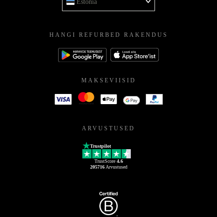
Estonia
HANGI REFURBED RAKENDUS
MAKSEVIISID
ARVUSTUSED
Trustpilot
TrustScore
4.6
205716
Arvustused