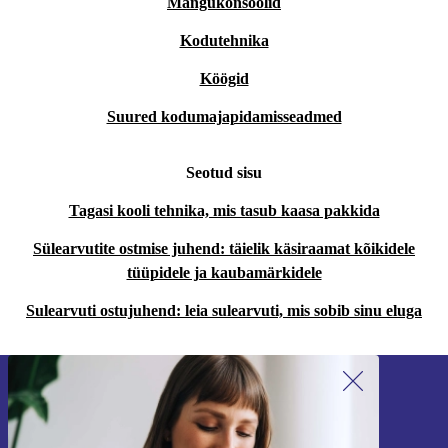
Mängukonsoolid
Kodutehnika
Köögid
Suured kodumajapidamisseadmed
Seotud sisu
Tagasi kooli tehnika, mis tasub kaasa pakkida
Sülearvutite ostmise juhend: täielik käsiraamat kõikidele
tüüpidele ja kaubamärkidele
Sulearvuti ostujuhend: leia sulearvuti, mis sobib sinu eluga
Liitu meie uudiskirjaga!
Ära jäta enam ühtegi pakkumist vahele.